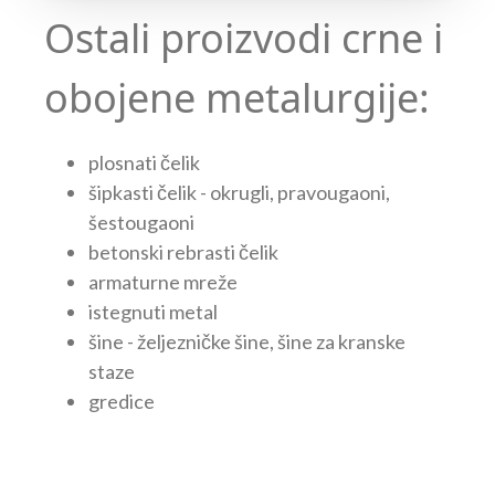
Ostali proizvodi crne i
obojene metalurgije:
plosnati čelik
šipkasti čelik - okrugli, pravougaoni,
šestougaoni
betonski rebrasti čelik
armaturne mreže
istegnuti metal
šine - željezničke šine, šine za kranske
staze
gredice