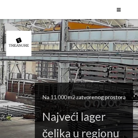
HEA profili
HEB profili
INP profili
UNP profili
IPE profili
Okrugle šavne / bešavne cijevi
L profili - jednakokraki
L profili - raznokraki
Plosnati čelik
Na 11.000 m2 zatvorenog prostora
Rudarske podgrade
Najveći lager
čelika u regionu