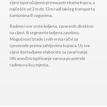
cijevi isporučujemo prema potrebama kupca, a
najčešće od 2 m do 13 m radi lakšeg transporta
kamionima ili vagonima.
Radimo i sve vrste koljena, zavarenih direktno
na cijevi, ili segmente koljena zasebno.
Mogućnost izrade i svih vrsta račvi za
cjevovode prema zahtjevima kupaca. Uz sve
cijevi dostavljamo elaborate za zavarivanje.
Ultrazvučno ispitivanje varova po potrebi
radimo na licu mjesta.