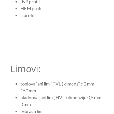
INP profil
HEM profil
L profil
Limovi:
toplovaljani lim ( TVL ) dimenzije 2 mm -
150 mm
hladnovaljani lim ( HVL ) dimenzije 0,5 mm -
3 mm
rebrasti lim