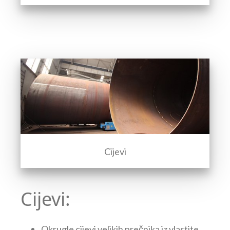
Cijevi
Cijevi:
Okrugle cijevi velikih prečnika iz vlastite