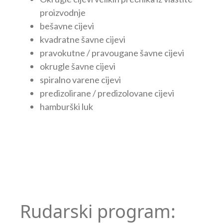
proizvodnje
bešavne cijevi
kvadratne šavne cijevi
pravokutne / pravougane šavne cijevi
okrugle šavne cijevi
spiralno varene cijevi
predizolirane / predizolovane cijevi
hamburški luk
Rudarski program: