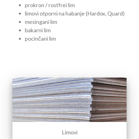
prokron / rostfrei lim
limovi otporni na habanje (Hardox, Quard)
mesingani lim
bakarni lim
pocinčani lim
Limovi