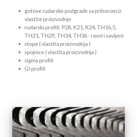
gotove rudarske podgrade sa priborom iz
vlastite proizvodnje
rudarski profili: P28, K21, K24, TH16,5,
TH21, TH29, TH34, TH36 - ravni i savijeni
stope ( vlastita proizvodnja )
spojnice ( vlastita proizvodnja )
sigma profili
GI profili